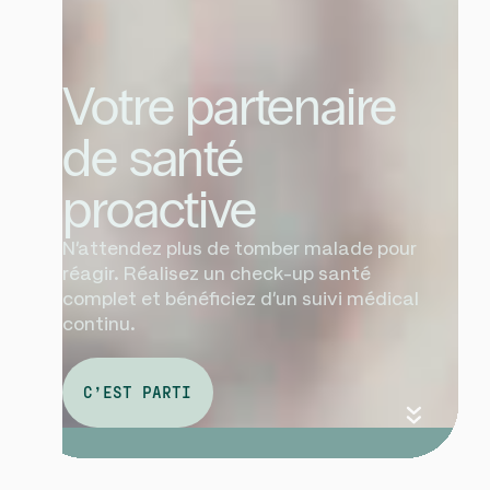
Votre partenaire
de santé
proactive
N'attendez plus de tomber malade pour
réagir. Réalisez un check-up santé
complet et bénéficiez d'un suivi médical
continu.
C’EST PARTI