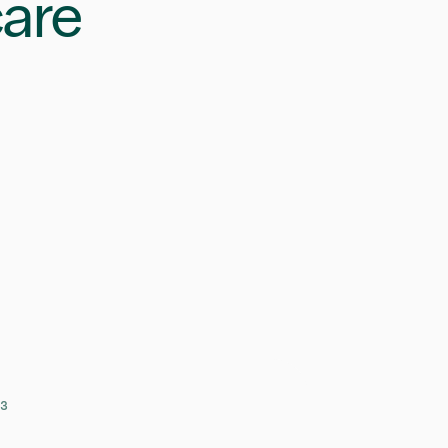
are
3