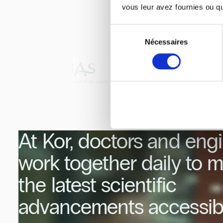
vous leur avez fournies ou qu'
Sélection
Kor's me
Nécessaires
du
consentement
At Kor, doctors and eng
work together daily to 
the latest scientific
advancements accessibl