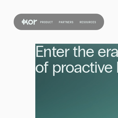
PRODUCT
PARTNERS
RESOURCES
Enter the er
of proactive