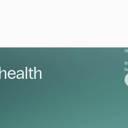
a
G
B
 health
h