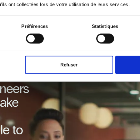
ils ont collectées lors de votre utilisation de leurs services.
dical protocol relies on the latest scientific recomme
Préférences
Statistiques
100% scientifically validated.
Refuser
ineers
make
e to