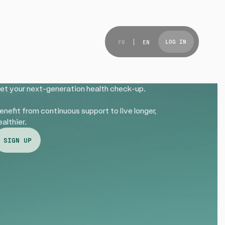
LOG IN
FR
EN
et your next-generation health check-up.
enefit from continuous support to live longer,
ealthier.
SIGN UP