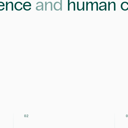
ience
and
human c
02
0